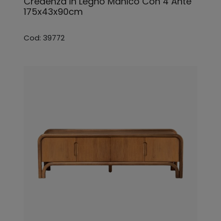
Credenza In Legno Manico Con 4 Ante
175x43x90cm
Cod: 39772