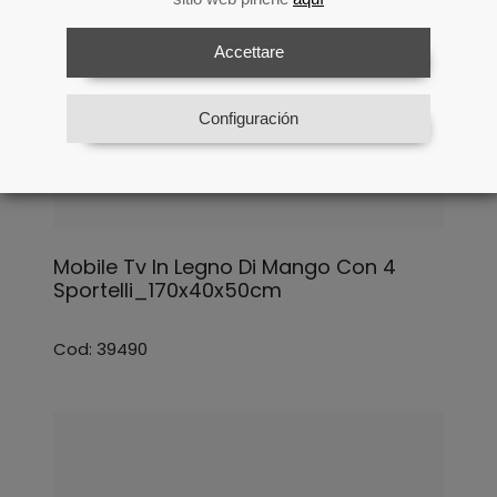
Accettare
Configuración
Mobile Tv In Legno Di Mango Con 4
Sportelli_170x40x50cm
Cod: 39490