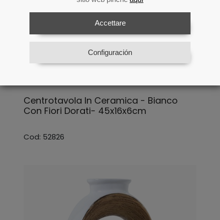
Accettare
Configuración
Centrotavola In Ceramica - Bianco
Con Fiori Dorati- 45x16x6cm
Cod: 52826