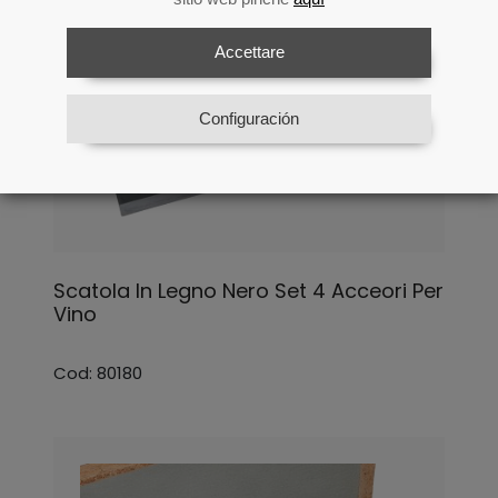
Accettare
Configuración
Scatola In Legno Nero Set 4 Acceori Per
Vino
Cod: 80180