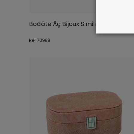
Boãäte Ãç Bijoux Simili Cuir Rose
Ré: 70988