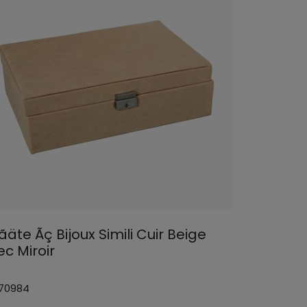
äte Ãç Bijoux Simili Cuir Beige
ec Miroir
 70984