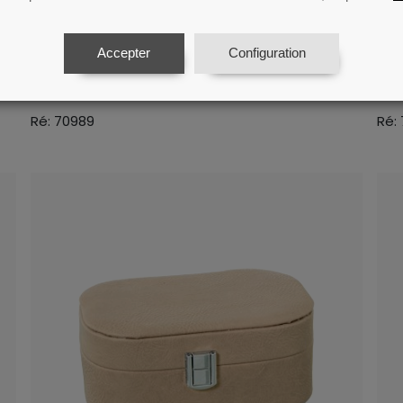
Accepter
Configuration
Boãäte Ãç Bijoux Simili Cuir Beige
Boã
Ré: 70989
Ré: