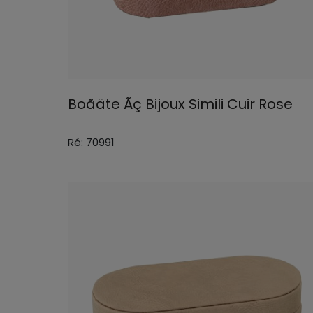
Boãäte Ãç Bijoux Simili Cuir Rose
Ré: 70991