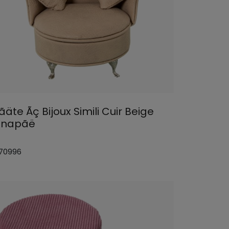
äte Ãç Bijoux Simili Cuir Beige
napãë
 70996