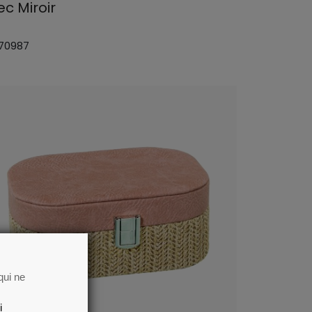
ec Miroir
 70987
qui ne
i