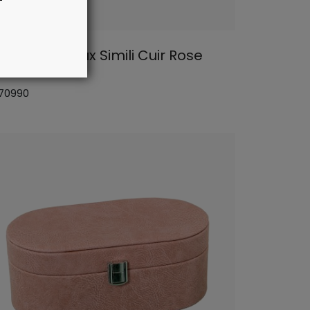
äte Ãç Bijoux Simili Cuir Rose
 70990