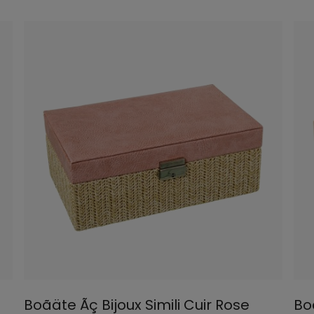
Boãäte Ãç Bijoux Simili Cuir Rose
Boã