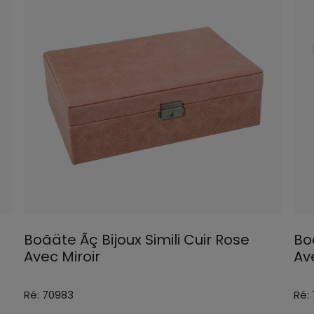
Boãäte Ãç Bijoux Simili Cuir Rose
Boã
Avec Miroir
Av
Ré: 70983
Ré: