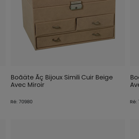
Boãäte Ãç Bijoux Simili Cuir Beige
Bo
Avec Miroir
Av
Ré: 70980
Ré: