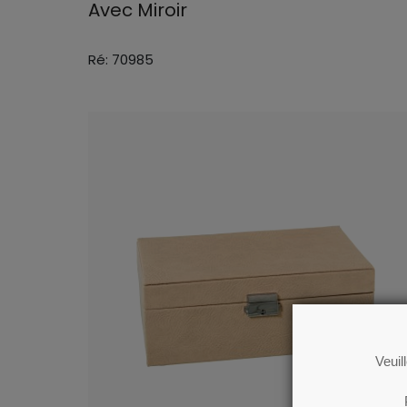
Avec Miroir
Ré: 70985
Veuil