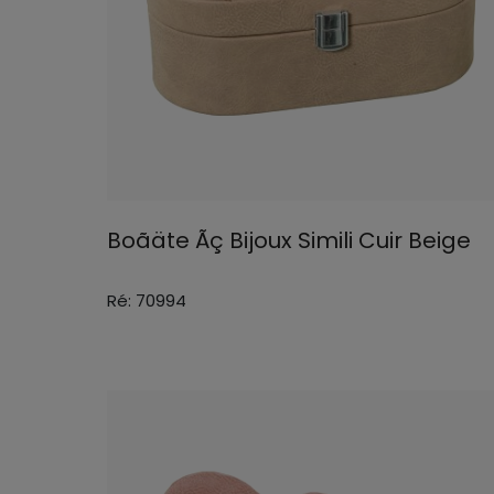
Boãäte Ãç Bijoux Simili Cuir Beige
Ré: 70994