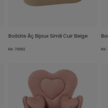
Boãäte Ãç Bijoux Simili Cuir Beige
Boã
Ré: 70992
Ré: