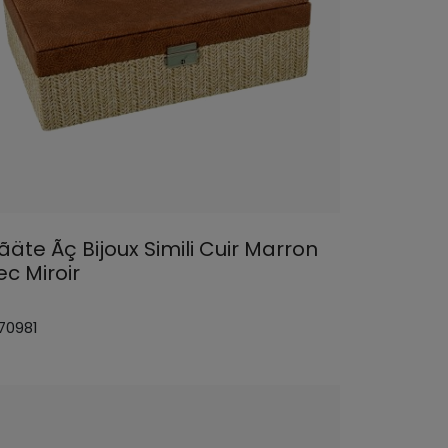
ãäte Ãç Bijoux Simili Cuir Marron
ec Miroir
 70981