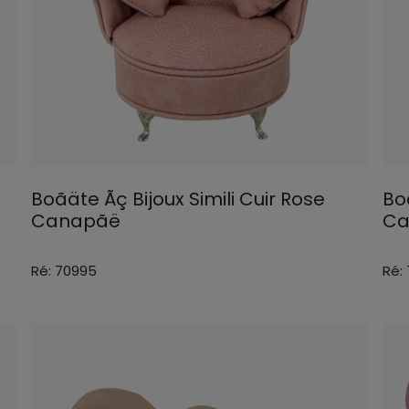
Boãäte Ãç Bijoux Simili Cuir Rose
Boã
Canapãë
Ca
Ré: 70995
Ré: