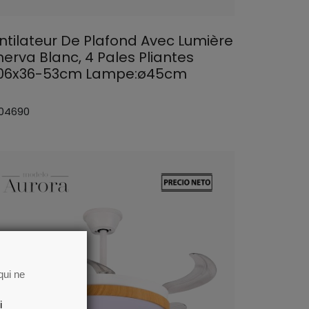
ntilateur De Plafond Avec Lumière
nerva Blanc, 4 Pales Pliantes
06x36-53cm Lampe:ø45cm
 04690
qui ne
i