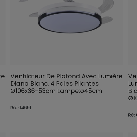
re
Ventilateur De Plafond Avec Lumière
Ve
Diana Blanc, 4 Pales Pliantes
Lu
Ø106x36-53cm Lampe:ø45cm
Bla
Ø1
Ré: 04691
Ré: