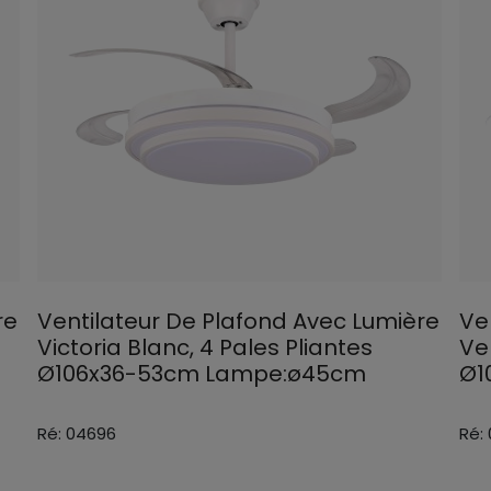
re
Ventilateur De Plafond Avec Lumière
Ve
Victoria Blanc, 4 Pales Pliantes
Vel
Ø106x36-53cm Lampe:ø45cm
Ø1
Ré: 04696
Ré: