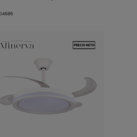
 04686