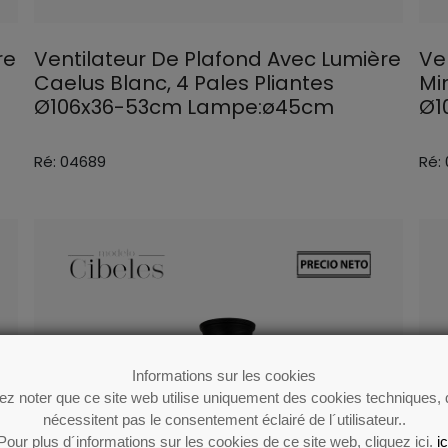
re
Ventilateur De Plafond Avec Lumière
Ve
Caelus Blanc, 4 Pales Pliantes
Mi
Ø106x36-53cm Lampe:ø45cm
Ø1
Ré: 04689
Ré:
Informations sur les cookies
lez noter que ce site web utilise uniquement des cookies techniques, 
nécessitent pas le consentement éclairé de l´utilisateur..
Pour plus d´informations sur les cookies de ce site web, cliquez ici.
ic