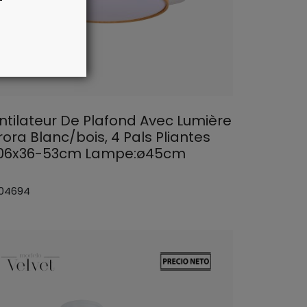
ntilateur De Plafond Avec Lumière
rora Blanc/bois, 4 Pals Pliantes
06x36-53cm Lampe:ø45cm
 04694