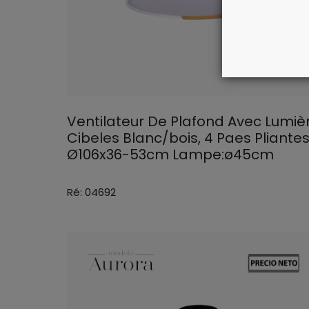
Ventilateur De Plafond Avec Lumiè
Cibeles Blanc/bois, 4 Paes Pliante
Ø106x36-53cm Lampe:ø45cm
Ré: 04692