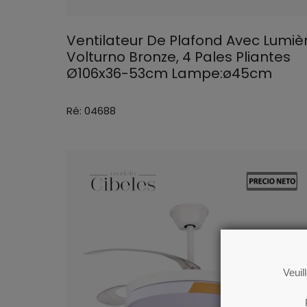
Ventilateur De Plafond Avec Lumiè
Volturno Bronze, 4 Pales Pliantes
Ø106x36-53cm Lampe:ø45cm
Ré: 04688
Veuil