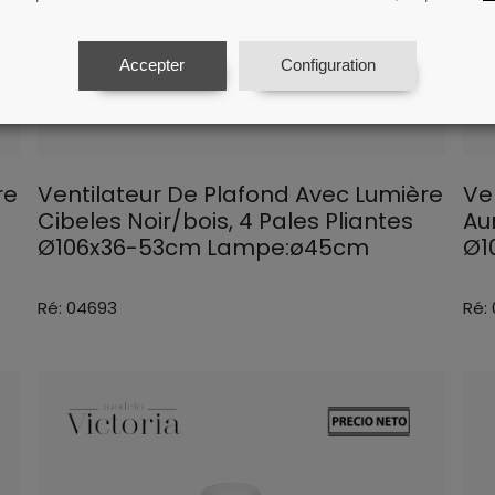
Accepter
Configuration
re
Ventilateur De Plafond Avec Lumière
Ve
s
Cibeles Noir/bois, 4 Pales Pliantes
Au
Ø106x36-53cm Lampe:ø45cm
Ø1
Ré: 04693
Ré: