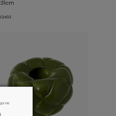
x31cm
 63403
qui ne
i