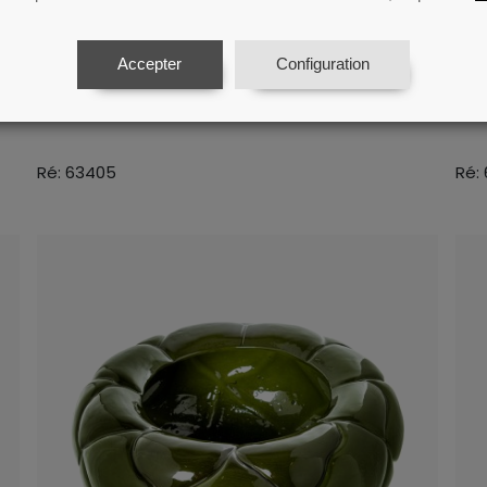
Accepter
Configuration
rt
Vase En Ceramique Vert Brillant
Va
34x52cm
30
Ré: 63405
Ré: