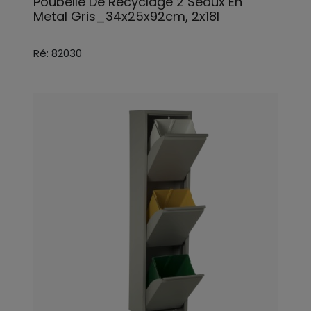
Poubelle De Recyclage 2 Seaux En
Metal Gris_34x25x92cm, 2x18l
Ré: 82030