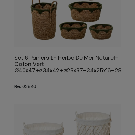
Set 6 Paniers En Herbe De Mer Naturel+
Coton Vert
Ø40x47+ø34x42+ø28x37+34x25x16+28x22x1
Ré: 03846