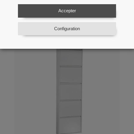
Tiroirs-blanc Mat_50x15x136cm
Accepter
Ré: 83613
Configuration