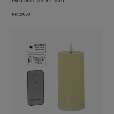
Piles:2xaa Non Incluses
Ré: 29869