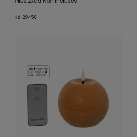
Piles:2xaa Non Incluses
Ré: 29458