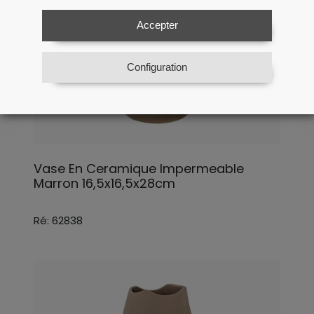
Accepter
Configuration
Vase En Ceramique Impermeable
Marron 16,5x16,5x28cm
Ré: 62838