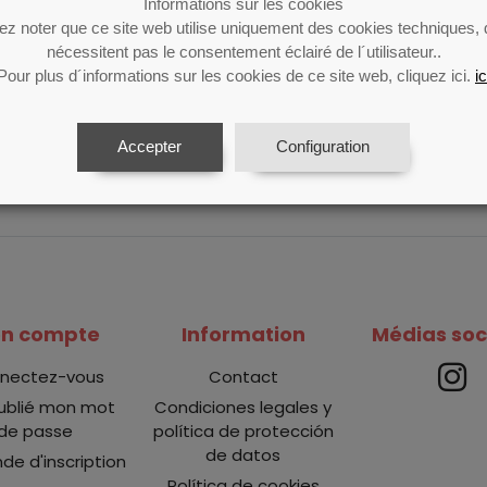
Aucun produit trouvé
Informations sur les cookies
lez noter que ce site web utilise uniquement des cookies techniques, 
nécessitent pas le consentement éclairé de l´utilisateur..
Pour plus d´informations sur les cookies de ce site web, cliquez ici.
ic
Accepter
Configuration
n compte
Information
Médias soc
nectez-vous
Contact
oublié mon mot
Condiciones legales y
de passe
política de protección
de datos
e d'inscription
Política de cookies