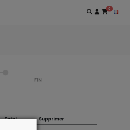
0
FIN
Total
Supprimer