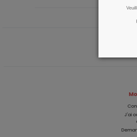
Veuil
Mo
Con
J'ai 
Demand