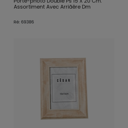
Porte-photo Double Ps 15 X 20 Cm.
Assortiment Avec Arriãêre Dm
Ré: 69386