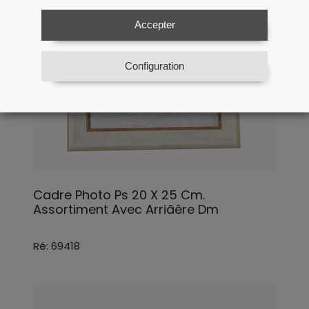
Accepter
Configuration
Cadre Photo Ps 20 X 25 Cm.
Assortiment Avec Arriãêre Dm
Ré: 69418