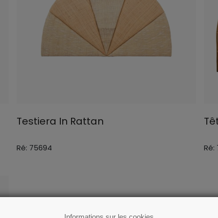
Testiera In Rattan
Tê
Ré: 75694
Ré:
Informations sur les cookies