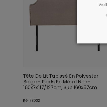
Veuil
Tête De Lit Tapissé En Polyester
Beige - Pieds En Métal Noir-
160x7x117/127cm, Sup:160x57cm
Ré: 73002