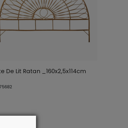
te De Lit Ratan _160x2,5x114cm
 75682