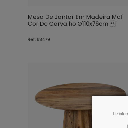
Mesa De Jantar Em Madeira Mdf
Cor De Carvalho Ø110x76cm 
Ref: 68479
Le info