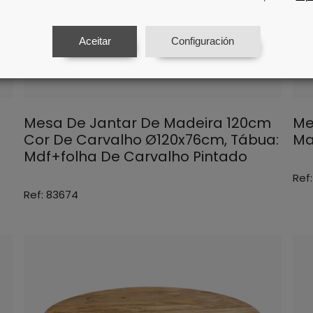
Aceitar
Configuración
Mesa De Jantar De Madeira 120cm
Me
Cor De Carvalho Ø120x76cm, Tábua:
Ma
Mdf+folha De Carvalho Pintado
Ref
Ref: 83674