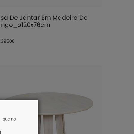
sa De Jantar Em Madeira De
ngo_ø120x76cm
: 39500
, que no
í