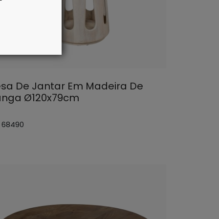
sa De Jantar Em Madeira De
nga Ø120x79cm
: 68490