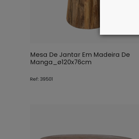
Mesa De Jantar Em Madeira De
Manga_ø120x76cm
Ref: 39501