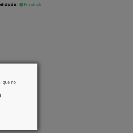
bilidade:
Em stock
, que no
í