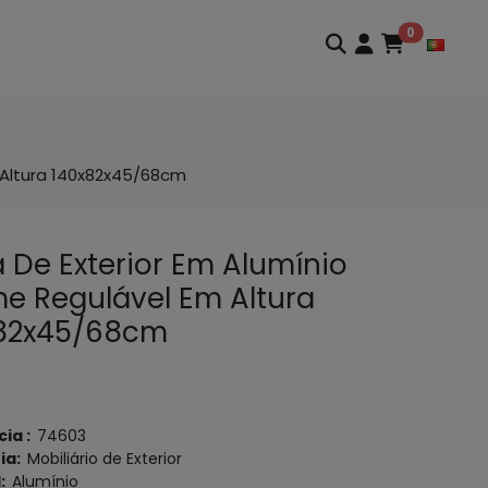
0
 Altura 140x82x45/68cm
 De Exterior Em Alumínio
e Regulável Em Altura
82x45/68cm
cia :
74603
ia:
Mobiliário de Exterior
l:
Alumínio