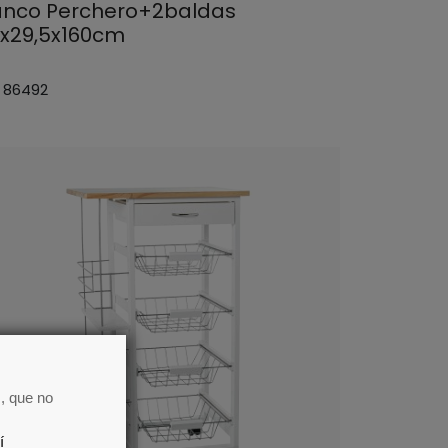
anco Perchero+2baldas
5x29,5x160cm
: 86492
, que no
í