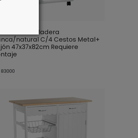
rro Cocina Madera
anca/natural C/4 Cestos Metal+
jón 47x37x82cm Requiere
ntaje
: 83000