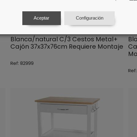
Aceptar
Configuración
Carro Cocina Madera
Ca
Blanca/natural C/3 Cestos Metal+
Bl
Cajón 37x37x76cm Requiere Montaje
Ca
Mo
Ref: 82999
Ref