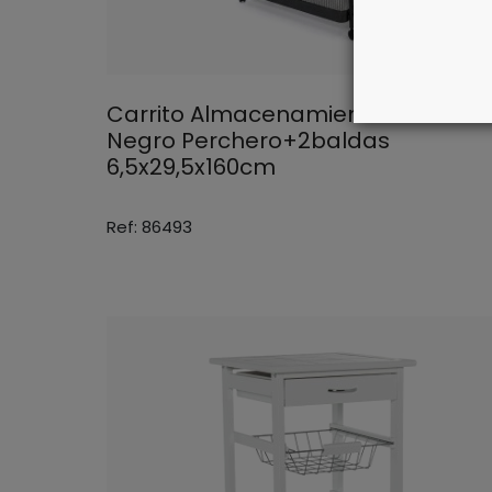
Carrito Almacenamiento Metal
Negro Perchero+2baldas
6,5x29,5x160cm
Ref: 86493