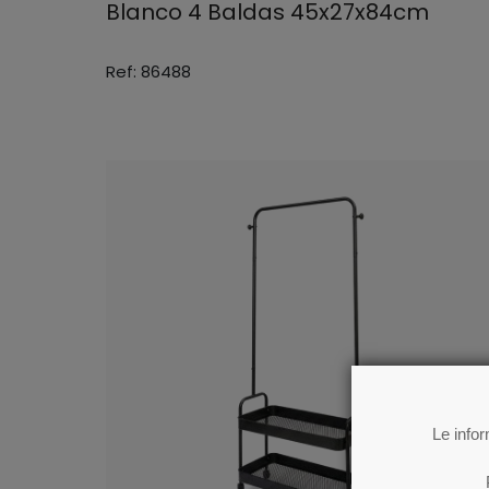
Blanco 4 Baldas 45x27x84cm
Ref: 86488
Le info