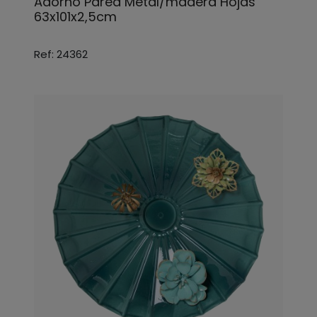
Adorno Pared Metal/madera Hojas
63x101x2,5cm
Ref: 24362