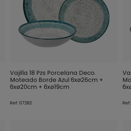
Vajilla 18 Pzs Porcelana Deco.
Vaj
+
Moteado Borde Azul 6xø26cm +
Mo
6xø20cm + 6xø19cm
6x
Ref: 07282
Ref