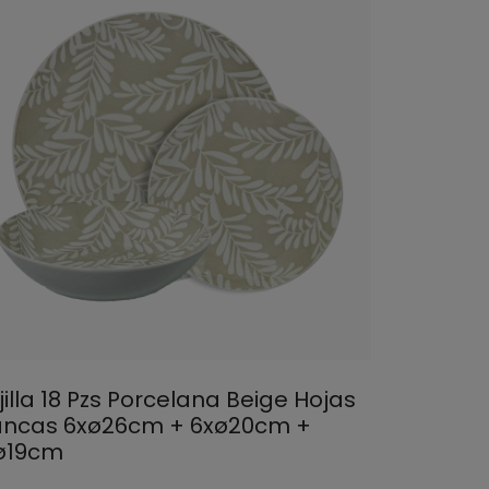
jilla 18 Pzs Porcelana Beige Hojas
ancas 6xø26cm + 6xø20cm +
ø19cm