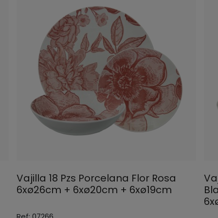
Vajilla 18 Pzs Porcelana Flor Rosa
Va
6xø26cm + 6xø20cm + 6xø19cm
Bl
6x
Ref: 07266