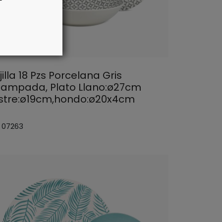
illa 18 Pzs Porcelana Gris
tampada, Plato Llano:ø27cm
stre:ø19cm,hondo:ø20x4cm
: 07263