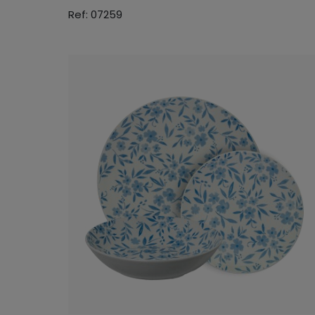
Ref: 07259