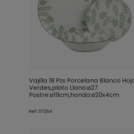
Vajilla 18 Pzs Porcelana Blanco Hoj
Verdes,plato Llano:ø27
Postre:ø19cm,hondo:ø20x4cm
Ref: 07264