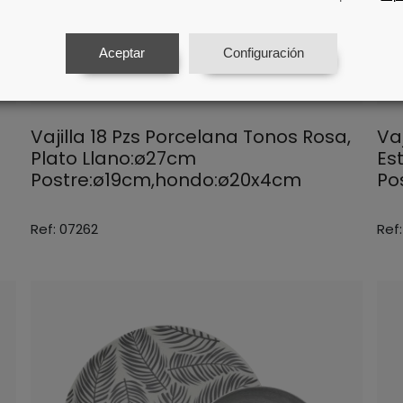
Aceptar
Configuración
Vajilla 18 Pzs Porcelana Tonos Rosa,
Vaj
Plato Llano:ø27cm
Es
Postre:ø19cm,hondo:ø20x4cm
Po
Ref: 07262
Ref