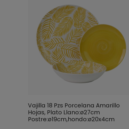
Vajilla 18 Pzs Porcelana Amarillo
Hojas, Plato Llano:ø27cm
Postre:ø19cm,hondo:ø20x4cm