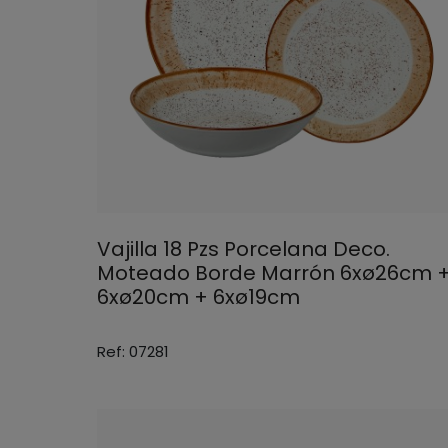
Vajilla 18 Pzs Porcelana Deco.
Moteado Borde Marrón 6xø26cm 
6xø20cm + 6xø19cm
Ref: 07281