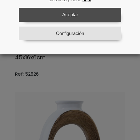
Aceptar
Configuración
Centro Cerámica Blanco/flor Oro
45x16x6cm
Ref: 52826