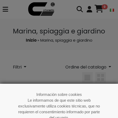
0
Marina, spiaggia e giardino
Inizio
» Marina, spiaggia e giardino
Filtri
Ordine del catalogo
Para ver el catálogo debe iniciar sesión
Información sobre cookies
Le informamos de que este sitio web
Si no es usuario puede solicitarlo en el
exclusivamente utiliza cookies técnicas, que no
siguiente enlace:
Richiesta di accesso
requieren el consentimiento informado por parte
del usuario.