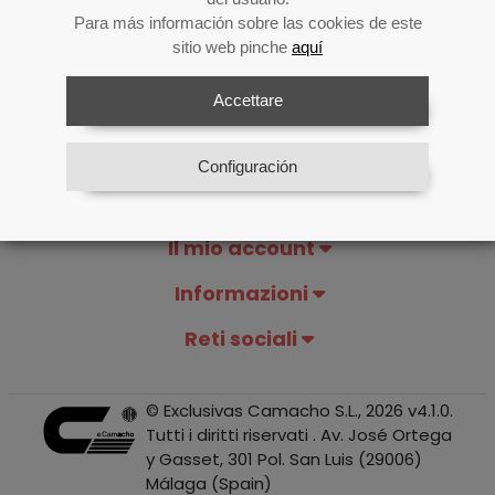
Para más información sobre las cookies de este
sitio web pinche
aquí
Accettare
Configuración
Il mio account
Informazioni
Reti sociali
© Exclusivas Camacho S.L., 2026 v4.1.0.
Tutti i diritti riservati . Av. José Ortega
y Gasset, 301 Pol. San Luis (29006)
Málaga (Spain)