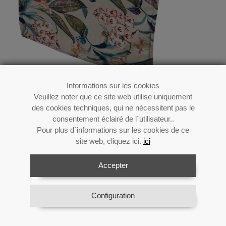
Informations sur les cookies
Veuillez noter que ce site web utilise uniquement
Chemin De Table En Velours
des cookies techniques, qui ne nécessitent pas le
Avec Impression- _33x180 Cm
consentement éclairé de l´utilisateur..
Pour plus d´informations sur les cookies de ce
site web, cliquez ici.
ici
Accepter
Référence:
20034
Catégorie:
Textile
Matériel:
Textile
Configuration
Disponibilité:
En stock